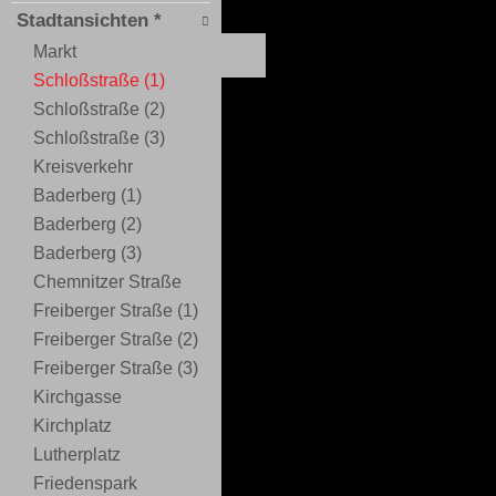
Stadtansichten *
Markt
Schloßstraße (1)
Schloßstraße (2)
Schloßstraße (3)
Kreisverkehr
Baderberg (1)
Baderberg (2)
Baderberg (3)
Chemnitzer Straße
Freiberger Straße (1)
Freiberger Straße (2)
Freiberger Straße (3)
Kirchgasse
Kirchplatz
Lutherplatz
Friedenspark