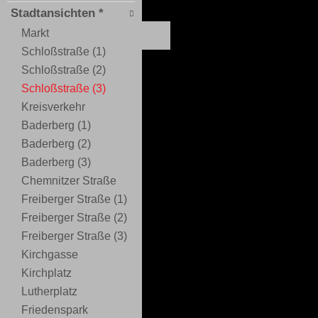
Stadtansichten *
Markt
Schloßstraße (1)
Schloßstraße (2)
Schloßstraße (3)
Kreisverkehr
Baderberg (1)
Baderberg (2)
Baderberg (3)
Chemnitzer Straße
Freiberger Straße (1)
Freiberger Straße (2)
Freiberger Straße (3)
Kirchgasse
Kirchplatz
Lutherplatz
Friedenspark