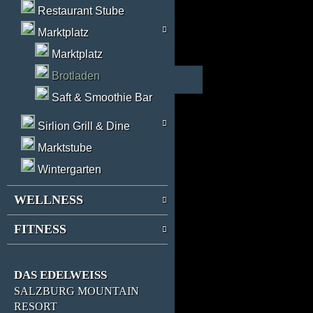
Restaurant Stube
Marktplatz
Marktplatz
Brotladen
Saft & Smoothie Bar
Sirlion Grill & Dine
Marktstube
Wintergarten
WELLNESS
FITNESS
DAS EDELWEISS
SALZBURG MOUNTAIN
RESORT