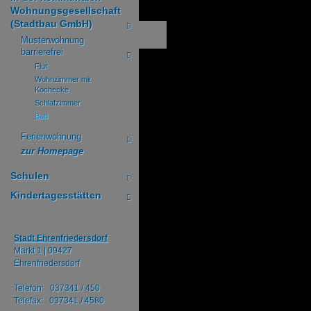
Wohnungsgesellschaft
(Stadtbau GmbH)
Musterwohnung
barrierefrei
Flur
Wohnzimmer mit
Kochecke
Schlafzimmer
Bad
Ferienwohnung
zur Homepage
Schulen
Kindertagesstätten
Stadt Ehrenfriedersdorf
Markt 1 |
09427
Ehrenfriedersdorf
Telefon: 037341 / 450
Telefax: 037341 / 4580