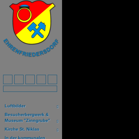
Luftbilder
Besucherbergwerk &
Museum "Zinngrube"
Kirche St. Niklas
In der kommunalen