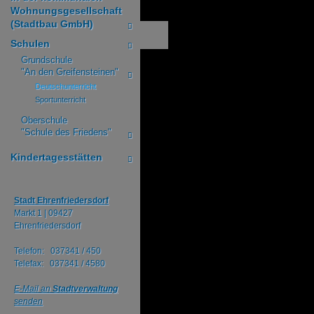
Wohnungsgesellschaft
(Stadtbau GmbH)
Schulen
Grundschule
"An den Greifensteinen"
Deutschunterricht
Sportunterricht
Oberschule
"Schule des Friedens"
Kindertagesstätten
Stadt Ehrenfriedersdorf
Markt 1 |
09427
Ehrenfriedersdorf
Telefon: 037341 / 450
Telefax: 037341 / 4580
E-Mail an
Stadtverwaltung
senden