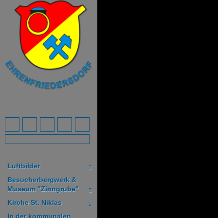
Luftbilder
Besucherbergwerk &
Museum "Zinngrube"
Kirche St. Niklas
In der kommunalen