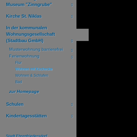
Museum "Zinngrube"
Kirche St. Niklas
In der kommunalen
Wohnungsgesellschaft
(Stadtbau GmbH)
Musterwohnung barrierefrei
Ferienwohnung
Flur
Wohnen mit Kochecke
Wohnen & Schlafen
Bad
zur Homepage
Schulen
Kindertagesstätten
Stadt Ehrenfriedersdorf