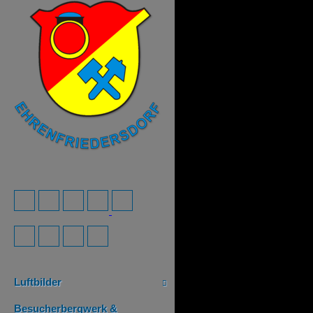
Luftbilder
Besucherbergwerk &