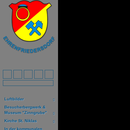
Luftbilder
Besucherbergwerk &
Museum "Zinngrube"
Kirche St. Niklas
In der kommunalen