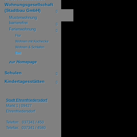
Wohnungsgesellschaft
(Stadtbau GmbH)
Musterwohnung
barrierefrei
Ferienwohnung
Flur
Wohnen mit Kochecke
Wohnen & Schlafen
Bad
zur Homepage
Schulen
Kindertagesstätten
Stadt Ehrenfriedersdorf
Markt 1 |
09427
Ehrenfriedersdorf
Telefon: 037341 / 450
Telefax: 037341 / 4580