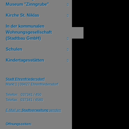
Museum "Zinngrube"
Kirche St. Niklas
In der kommunalen
Wohnungsgesellschaft
(Stadtbau GmbH)
Schulen
Kindertagesstätten
Stadt Ehrenfriedersdorf
Markt 1 |
09427 Ehrenfriedersdorf
Telefon: 037341 / 450
Telefax: 037341 / 4580
E-Mail an
Stadtverwaltung
senden
Öffnungszeiten: