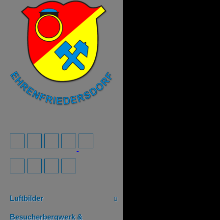
Luftbilder
Besucherbergwerk &