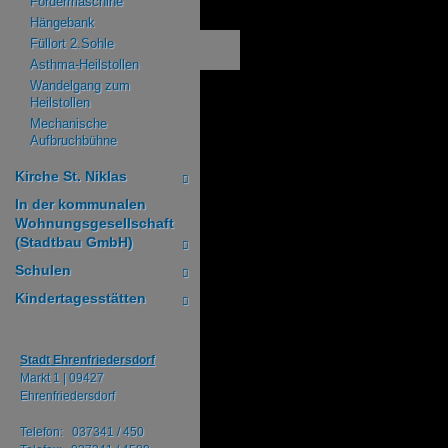
Fördermaschine
Hängebank
Füllort 2.Sohle
Asthma-Heilstollen
Wandelgang zum
Heilstollen
Mechanische
Aufbruchbühne
Kirche St. Niklas
In der kommunalen
Wohnungsgesellschaft
(Stadtbau GmbH)
Schulen
Kindertagesstätten
Stadt Ehrenfriedersdorf
Markt 1 |
09427
Ehrenfriedersdorf
Telefon: 037341 / 450