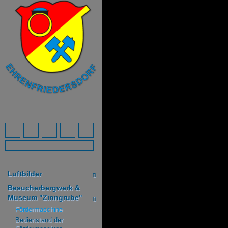
Luftbilder
Besucherbergwerk &
Museum "Zinngrube"
Fördermaschine
Bedienstand der