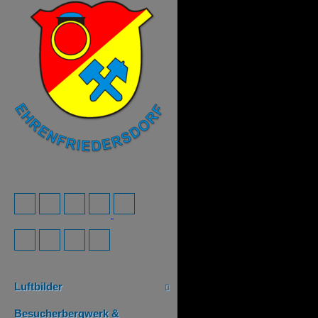
Luftbilder
Besucherbergwerk &