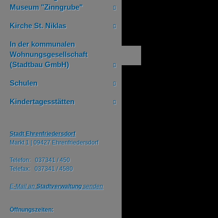
Museum "Zinngrube"
Kirche St. Niklas
In der kommunalen
Wohnungsgesellschaft
(Stadtbau GmbH)
Schulen
Kindertagesstätten
Stadt Ehrenfriedersdorf
Markt 1 |
09427 Ehrenfriedersdorf
Telefon: 037341 / 450
Telefax: 037341 / 4580
E-Mail an
Stadtverwaltung
senden
Öffnungszeiten: