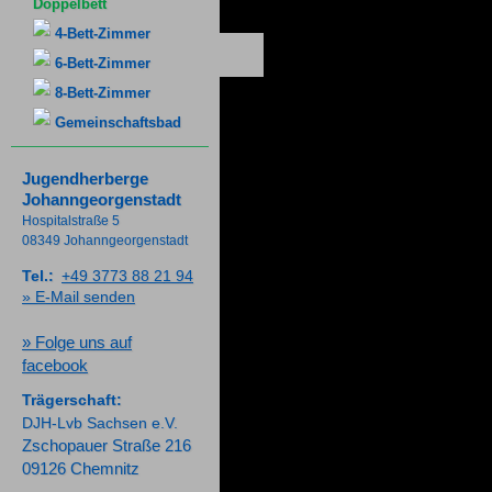
Doppelbett
4-Bett-Zimmer
6-Bett-Zimmer
8-Bett-Zimmer
Gemeinschaftsbad
Jugendherberge
Johanngeorgenstadt
Hospitalstraße 5
08349 Johanngeorgenstadt
Tel.:
+49 3773 88 21 94
» E-Mail senden
» Folge uns auf
facebook
Trägerschaft:
DJH-Lvb Sachsen e.V.
Zschopauer Straße 216
09126 Chemnitz