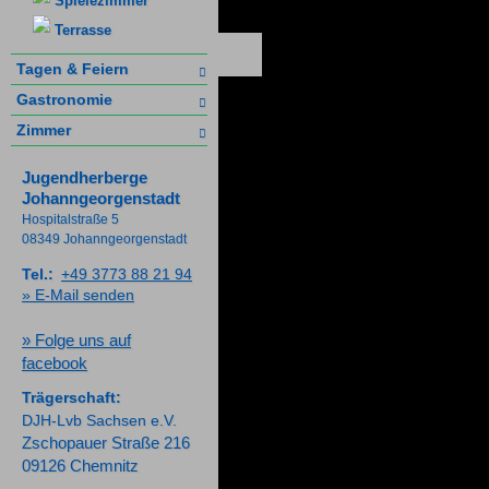
Spielezimmer
Terrasse
Tagen & Feiern
Gastronomie
Zimmer
Jugendherberge
Johanngeorgenstadt
Hospitalstraße 5
08349 Johanngeorgenstadt
Tel.:
+49 3773 88 21 94
» E-Mail senden
» Folge uns auf
facebook
Trägerschaft:
DJH-Lvb Sachsen e.V.
Zschopauer Straße 216
09126 Chemnitz