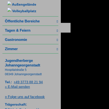
Außengelände
Volleyballplatz
Öffentliche Bereiche
Tagen & Feiern
Gastronomie
Zimmer
Jugendherberge
Johanngeorgenstadt
Hospitalstraße 5
08349 Johanngeorgenstadt
Tel.:
+49 3773 88 21 94
» E-Mail senden
» Folge uns auf facebook
Trägerschaft: