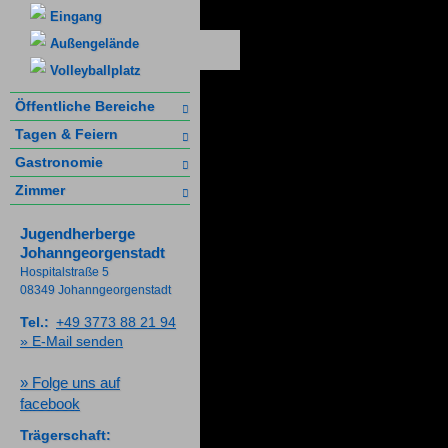
Eingang
Außengelände
Volleyballplatz
Öffentliche Bereiche
Tagen & Feiern
Gastronomie
Zimmer
Jugendherberge
Johanngeorgenstadt
Hospitalstraße 5
08349 Johanngeorgenstadt
Tel.:
+49 3773 88 21 94
» E-Mail senden
» Folge uns auf
facebook
Trägerschaft: