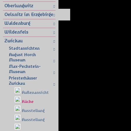
Oberlungwitz
Oelsnitz im Erzgebirge
Waldenburg
Wildenfels
Zwickau
Stadtansichten
August Horch
Museum
Max-Pechstein-
Museum
Priesterhäuser
Zwickau
Außenansicht
Küche
Ausstellung
Ausstellung