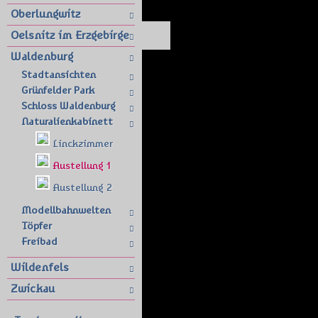
Oberlungwitz
Oelsnitz im Erzgebirge
Waldenburg
Stadtansichten
Grünfelder Park
Schloss Waldenburg
Naturalienkabinett
Linckzimmer
Austellung 1
Austellung 2
Modellbahnwelten
Töpfer
Freibad
Wildenfels
Zwickau