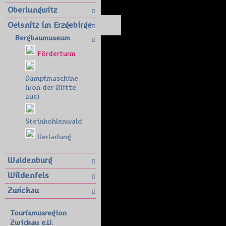
Oberlungwitz
Oelsnitz im Erzgebirge
Bergbaumuseum
Förderturm
Dampfmaschine
(von der Mitte
aus)
Steinkohlenwald
Verladung
Waldenburg
Wildenfels
Zwickau
Tourismusregion
Zwickau e.V.