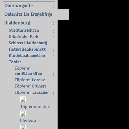
Oberlungwitz
Oelsnitz im Erzgebirge
Waldenburg
Stadtansichten
Grünfelder Park
Schloss Waldenburg
Naturalienkabinett
Modellbahnwelten
Töpfer
Töpferei
am Alten Ofen
Töpferei Lorenz
Töpferei Grünert
Töpferei Tauscher
Töpferprodukte
Werkstatt