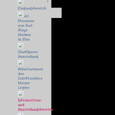
Eingangsbereich
40
Dioramen
von Karl
Mays
Werken
in Zinn
Zinnfiguren-
Ausstellung
Arbeitszimmer
des
Schriftstellers
Werner
Legére
Informations-
und
Ausstellungsbereich