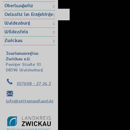
Oberlungwitz
Oelsnitz im Erzgebirge
Waldenburg
Wildenfels
Zwickau
Tourismusregion
Zwickau e.V.
Peniger Straße 10
08396 Waldenburg
037608 - 27 24 3
info@zeitsprungland.de