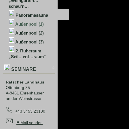
„Weingarten…
schau’n…
Panoramasauna
Außenpool (1)
Außenpool (2)
Außenpool (3)
2. Ruheraum
„Seil…ent…raum“
SEMINARE
Ratscher Landhaus
Ottenberg 35
A-8461 Ehrenhausen
an der Weinstrasse
+43 3453 23130
E-Mail senden