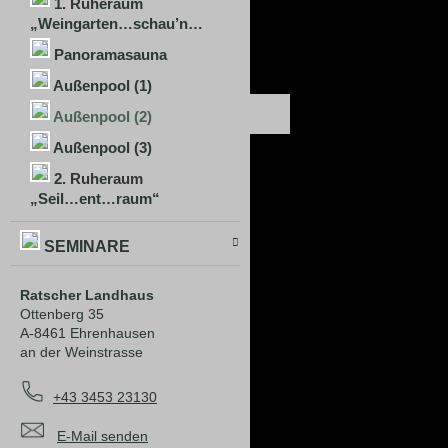
1. Ruheraum
„Weingarten…schau’n…
Panoramasauna
Außenpool (1)
Außenpool (2)
Außenpool (3)
2. Ruheraum
„Seil…ent…raum“
SEMINARE
Ratscher Landhaus
Ottenberg 35
A-8461 Ehrenhausen
an der Weinstrasse
+43 3453 23130
E-Mail senden