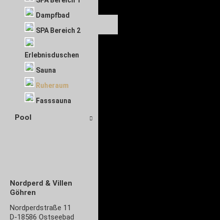
SPA Bereich 1
Dampfbad
SPA Bereich 2
Erlebnisduschen
Sauna
Ruheraum
Fasssauna
Pool
Nordperd & Villen
Göhren
Nordperdstraße 11
D-18586 Ostseebad