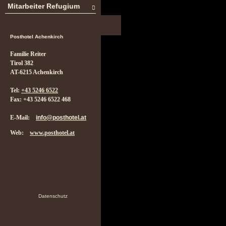
Mitarbeiter Refugium
Posthotel Achenkirch
Familie Reiter
Tirol 382
AT-6215 Achenkirch
Tel:
+43 5246 6522
Fax: +43 5246 6522 468
E-Mail:
info@posthotel.at
Web:
www.posthotel.at
Datenschutz