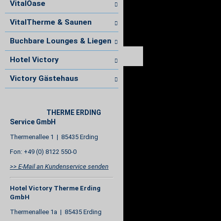
VitalOase
VitalTherme & Saunen
Buchbare Lounges & Liegen
Hotel Victory
Victory Gästehaus
THERME ERDING
Service GmbH
Thermenallee 1 | 85435 Erding
Fon: +49 (0) 8122 550-0
>> E-Mail an Kundenservice senden
Hotel Victory Therme Erding
GmbH
Thermenallee 1a | 85435 Erding