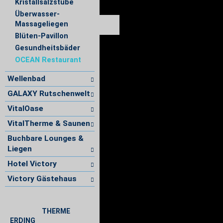
Kristallsalzstube
Überwasser-
Massageliegen
Blüten-Pavillon
Gesundheitsbäder
OCEAN Restaurant
Wellenbad
GALAXY Rutschenwelt
VitalOase
VitalTherme & Saunen
Buchbare Lounges &
Liegen
Hotel Victory
Victory Gästehaus
THERME
ERDING