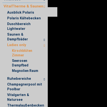
VitalTherme & Saunen
Ausblick Polaris
Polaris Kältebecken
Duschbereich
Lightwater
Saunen &
Dampfbäder
Ladies only
Kirschblüten
Zimmer
Seerosen
Dampfbad
Magnolien Raum
Ruhebereiche
Champagnerpool mit
Poolbar
Vitalgarten &
Natursee
Thermalaußenbecken