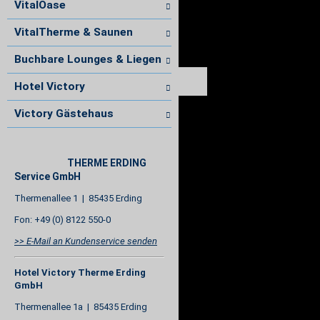
VitalOase
VitalTherme & Saunen
Buchbare Lounges & Liegen
Hotel Victory
Victory Gästehaus
THERME ERDING
Service GmbH
Thermenallee 1 | 85435 Erding
Fon: +49 (0) 8122 550-0
>> E-Mail an Kundenservice senden
Hotel Victory Therme Erding
GmbH
Thermenallee 1a | 85435 Erding