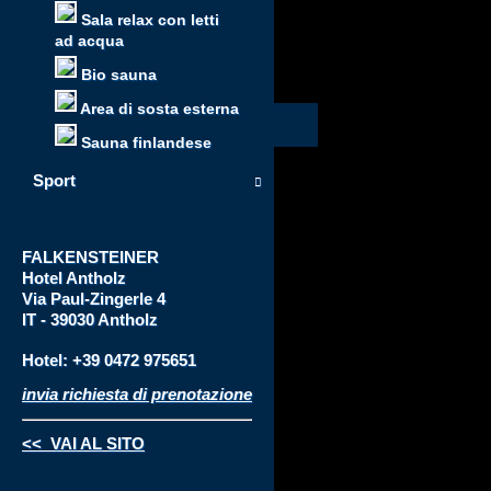
Sala relax con letti
ad acqua
Bio sauna
Area di sosta esterna
Sauna finlandese
Sport
FALKENSTEINER
Hotel
Antholz
Via
Paul-Zingerle 4
IT - 39030 Antholz
Hotel: +39 0472 975651
invia richiesta di prenotazione
<< VAI AL SITO